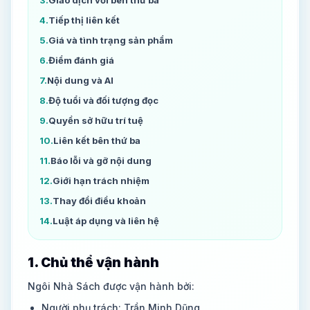
3
.
Giao dịch với bên thứ ba
4
.
Tiếp thị liên kết
5
.
Giá và tình trạng sản phẩm
6
.
Điểm đánh giá
7
.
Nội dung và AI
8
.
Độ tuổi và đối tượng đọc
9
.
Quyền sở hữu trí tuệ
10
.
Liên kết bên thứ ba
11
.
Báo lỗi và gỡ nội dung
12
.
Giới hạn trách nhiệm
13
.
Thay đổi điều khoản
14
.
Luật áp dụng và liên hệ
1. Chủ thể vận hành
Ngôi Nhà Sách được vận hành bởi:
Người phụ trách:
Trần Minh Dũng