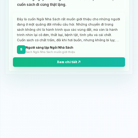
cuốn sách đi cùng thật lặng.
Đây là cuốn Ngôi Nhà Sách rất muốn giới thiệu cho những người
đang ở một quãng đời nhiều câu hỏi. Những chuyến đi trong
sách không chỉ là hành trình qua các vùng đất, mà còn là hành
trình nhìn lại cô đơn, thất bại, bệnh tật, tình yêu và cái chết.
Cuốn sách có chất trầm, đôi khi hơi buồn, nhưng không bi lụy; nó
giúp người đọc chậm lại và tự hỏi mình đang sống vì điều gì. Đọc
Người sáng lập Ngôi Nhà Sách
S
cuốn này hợp nhất vào những ngày muốn tạm rời khỏi nhịp vội
Sách Ngôi Nhà Sách muốn giới thiệu
vã để lắng nghe lòng mình.
Xem chi tiết