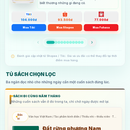
biết thương những gì đang có.
104.000đ
93.500đ
77.000đ
Mua Tiki
Mua Shopee
Mua Fahasa
Đánh giá cập nhật từ Shopee / Tiki. Giá và ưu đãi có thể thay đổi tại thời
điểm mua hàng.
TỦ SÁCH CHỌN LỌC
Ba ngăn đọc nhỏ cho những ngày cần một cuốn sách đúng lúc.
SÁCH ĐI CÙNG NĂM THÁNG
Những cuốn sách vẫn ở đó trong ta, chỉ chờ ngày được mở lại.
Bền
Văn học Việt Nam / Tác phẩm kinh điển / Thiếu nhi – thiếu niên · Từ 9
bỉ
tuổi trở lên
Đất rừng phương Nam