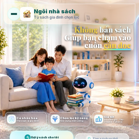
Ngôi nhà sách
Tủ sách gia đình chọn lọc
Không
bán sách
Giúp bạn chạm vào
cuốn
cần đọc
Giá tốt
Cá nhân hóa
Chọn lọc kỹ càng
So sánh giá : Tiki-
Theo bạn & gia đình
Nội dung chất lượng
Shopee-Fahasa
Gợi ý sách cho tôi
Tìm sách cụ thể