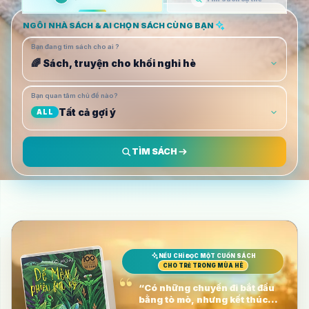
NGÔI NHÀ SÁCH & AI CHỌN SÁCH CÙNG BẠN
Bạn đang tìm sách cho ai ?
🌈 Sách, truyện cho khối nghỉ hè
Bạn quan tâm chủ đề nào?
Tất cả gợi ý
ALL
TÌM SÁCH
NẾU CHỈ ĐỌC MỘT CUỐN SÁCH
CHO TRẺ TRONG MÙA HÈ
“
“Có những chuyến đi bắt đầu
bằng tò mò, nhưng kết thúc