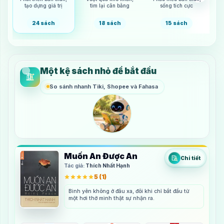
tạo dựng giá trị
tìm lại cân bằng
sống tích cực
nu
24 sách
18 sách
15 sách
Một kệ sách nhỏ để bắt đầu
So sánh nhanh Tiki, Shopee và Fahasa
Xem tất cả
Muốn An Được An
Chi tiết
Tác giả:
Thích Nhất Hạnh
5
(
1
)
Bình yên không ở đâu xa, đôi khi chỉ bắt đầu từ
một hơi thở mình thật sự nhận ra.