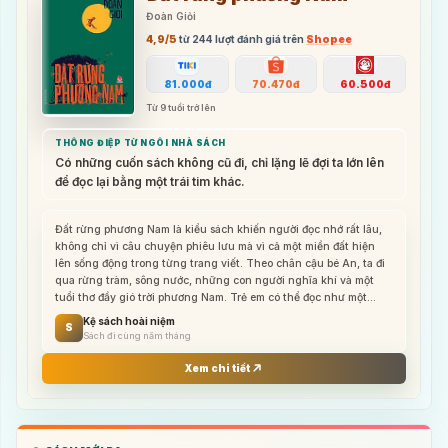
Đoàn Giỏi
4,9
/5
từ
244
lượt đánh giá trên
Shopee
81.000đ
70.470đ
60.500đ
Từ 9 tuổi trở lên
THÔNG ĐIỆP TỪ NGÔI NHÀ SÁCH
Có những cuốn sách không cũ đi, chỉ lặng lẽ đợi ta lớn lên
để đọc lại bằng một trái tim khác.
Đất rừng phương Nam là kiểu sách khiến người đọc nhớ rất lâu,
không chỉ vì câu chuyện phiêu lưu mà vì cả một miền đất hiện
lên sống động trong từng trang viết. Theo chân cậu bé An, ta đi
qua rừng tràm, sông nước, những con người nghĩa khí và một
tuổi thơ đầy gió trời phương Nam. Trẻ em có thể đọc như một
chuyến phiêu lưu; người lớn đọc lại lại thấy thương hơn những
Kệ sách hoài niệm
S
điều giản dị về quê hương, lòng tốt và sự kiên cường. Đây là
Sách đi cùng năm tháng
cuốn rất hợp để đặt trong nhóm “Sách đi cùng năm tháng”, vì nó
không phụ thuộc vào xu hướng mà sống bằng chính vẻ đẹp văn
Xem chi tiết
chương của mình.