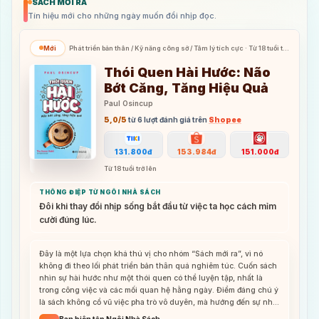
SÁCH MỚI RA
Tín hiệu mới cho những ngày muốn đổi nhịp đọc.
Mới
Phát triển bản thân / Kỹ năng công sở / Tâm lý tích cực · Từ 18 tuổi trở
lên
Thói Quen Hài Hước: Não
Bớt Căng, Tăng Hiệu Quả
Paul Osincup
5,0
/5
từ
6
lượt đánh giá trên
Shopee
131.800đ
153.984đ
151.000đ
Từ 18 tuổi trở lên
THÔNG ĐIỆP TỪ NGÔI NHÀ SÁCH
Đôi khi thay đổi nhịp sống bắt đầu từ việc ta học cách mỉm
cười đúng lúc.
Đây là một lựa chọn khá thú vị cho nhóm “Sách mới ra”, vì nó
không đi theo lối phát triển bản thân quá nghiêm túc. Cuốn sách
nhìn sự hài hước như một thói quen có thể luyện tập, nhất là
trong công việc và các mối quan hệ hằng ngày. Điểm đáng chú ý
là sách không cổ vũ việc pha trò vô duyên, mà hướng đến sự nhẹ
nhõm, kết nối và khả năng phục hồi tinh thần. Với người đi làm
Ban biên tập Ngôi Nhà Sách