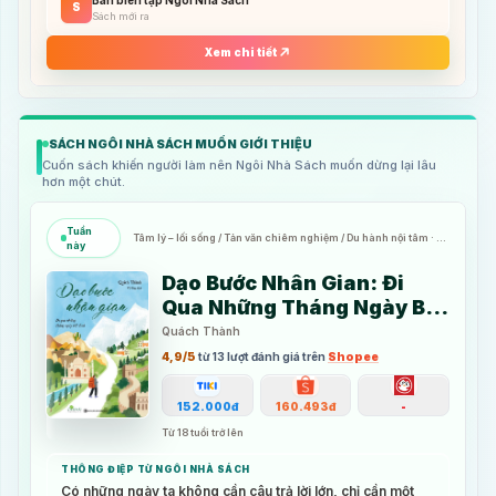
S
đang căng thẳng, đây có thể là một nhịp đọc mới mẻ và dễ áp
Sách mới ra
dụng.
Xem chi tiết
SÁCH NGÔI NHÀ SÁCH MUỐN GIỚI THIỆU
Cuốn sách khiến người làm nên Ngôi Nhà Sách muốn dừng lại lâu
hơn một chút.
Tuần
Tâm lý – lối sống / Tản văn chiêm nghiệm / Du hành nội tâm · Từ
này
18 tuổi trở lên
Dạo Bước Nhân Gian: Đi
Qua Những Tháng Ngày Bất
Định
Quách Thành
4,9
/5
từ
13
lượt đánh giá trên
Shopee
152.000đ
160.493đ
-
Từ 18 tuổi trở lên
THÔNG ĐIỆP TỪ NGÔI NHÀ SÁCH
Có những ngày ta không cần câu trả lời lớn, chỉ cần một