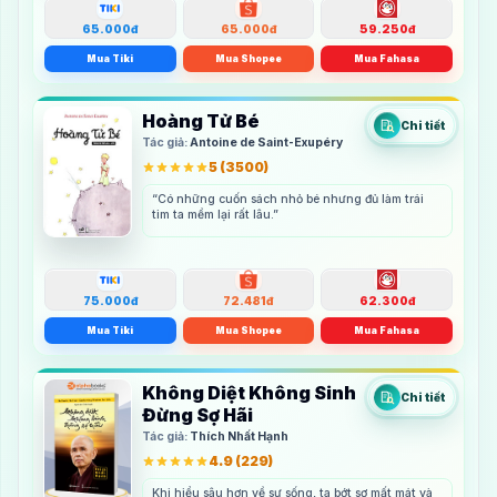
65.000đ
65.000đ
59.250đ
Mua Tiki
Mua Shopee
Mua Fahasa
Hoàng Tử Bé
Chi tiết
Tác giả:
Antoine de Saint-Exupéry
5
(
3500
)
“Có những cuốn sách nhỏ bé nhưng đủ làm trái
tim ta mềm lại rất lâu.”
75.000đ
72.481đ
62.300đ
Mua Tiki
Mua Shopee
Mua Fahasa
Không Diệt Không Sinh
Chi tiết
Đừng Sợ Hãi
Tác giả:
Thích Nhất Hạnh
4.9
(
229
)
Khi hiểu sâu hơn về sự sống, ta bớt sợ mất mát và