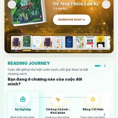
bằng trưởng thành.”
Dế Mèn Phiêu Lưu Ký
TÔ HOÀI
KHÁM PHÁ NGAY
READING JOURNEY
Cuộc đời giống như một cuốn sách, mỗi giai đoạn là một
chương sách.
Bạn đang ở chương nào của cuộc đời
mình?
Sự Nghiệp
Chông Chênh -
Sống Tốt Hơn
Khó khăn
Phát triển bản thân,
Vượt qua khó khăn,
Thấu hiểu bản thân,
Yê